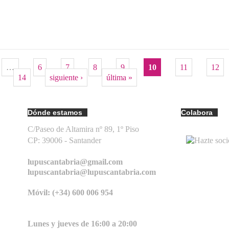
…
6
7
8
9
10
11
12
14
siguiente ›
última »
Dónde estamos
Colabora
C/Paseo de Altamira nº 89, 1º Piso
CP: 39006 -
Santander
lupuscantabria@gmail.com
lupuscantabria@lupuscantabria.com
Móvil: (+34) 600 006 954
Lunes y jueves de 16:00 a 20:00