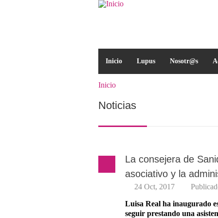
Pasar al contenido principal
Formulario de búsqued
Inicio
Lupus
Nosotr@s
A
Inicio
Se encuentra usted aqu
Noticias
La consejera de Sani
asociativo y la admini
24 Oct, 2017
Publica
Luisa Real ha inaugurado e
seguir prestando una asistenc