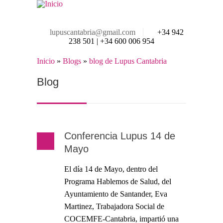
Pasar al contenido principal
lupuscantabria@gmail.com
+34 942
238 501 | +34 600 006 954
Inicio
»
Blogs
»
blog de Lupus Cantabria
Se encuentra usted aquí
Blog
Conferencia Lupus 14 de
Mayo
El día 14 de Mayo, dentro del
Programa Hablemos de Salud, del
Ayuntamiento de Santander, Eva
Martinez, Trabajadora Social de
COCEMFE-Cantabria, impartió una