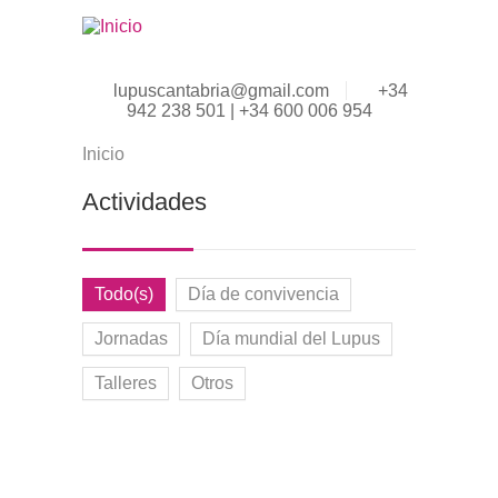
Pasar al contenido principal
lupuscantabria@gmail.com
+34
942 238 501 | +34 600 006 954
Inicio
Se encuentra usted aquí
Actividades
Todo(s)
Día de convivencia
Jornadas
Día mundial del Lupus
Talleres
Otros