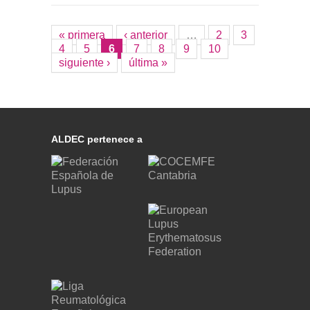
« primera
‹ anterior
…
2
3
Páginas
4
5
6
7
8
9
10
siguiente ›
última »
ALDEC pertenece a