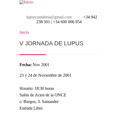
Pasar al contenido principal
lupuscantabria@gmail.com
+34 942
238 501 | +34 600 006 954
Inicio
Se encuentra usted aquí
V JORNADA DE LUPUS
Fecha:
Nov 2001
23 y 24 de Noviembre de 2001
Horario: 18:30 horas
Salón de Actos de la ONCE
c/ Burgos, 3. Santander
Entrada Libre.